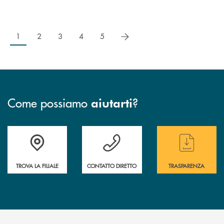
successivo
1
2
3
4
5
Come possiamo
?
aiutarti
Accedi all' elenco completo delle filiali
Hai bisogno di assistenza immediata ? Contatt
Hai bisogno di alcun
TROVA LA FILIALE
CONTATTO DIRETTO
TRASPARENZA