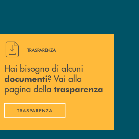
Hai bisogno di alcuni documenti ? Vai alla pagina della 
TRASPARENZA
Hai bisogno di alcuni
? Vai alla
documenti
pagina della
trasparenza
TRASPARENZA