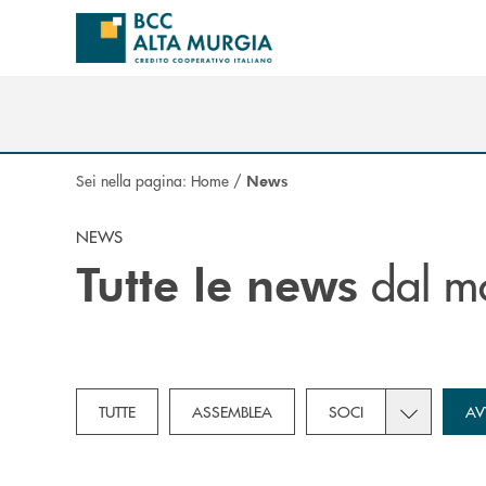
Salta al contenuto principale
Sei nella pagina:
Home
/
News
NEWS
dal m
Tutte le news
Toggle subc
TUTTE
ASSEMBLEA
SOCI
AV