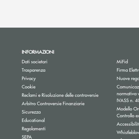
INFORMAZIONI
Dati societari
MiFid
Trasparenza
Firma Elet
Privacy
Nuove regol
Cookie
Comunicazio
normativa v
Reclami e Risoluzione delle controversie
IVASS n. 
Apre una nuova finestra
Arbitro Controversie Finanziarie
Modello Or
Sicurezza
Controllo 
Educational
Accessibili
Regolamenti
Whistleblo
SEPA