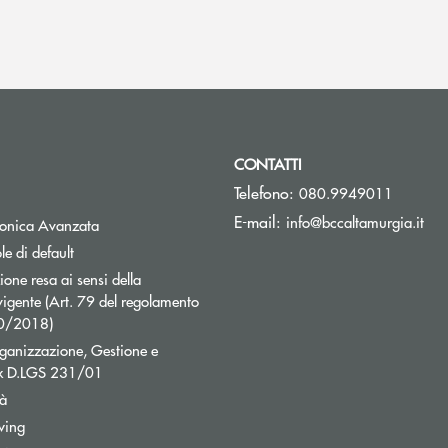
CONTATTI
Telefono:
080.9949011
(si
E-mail:
info@bccaltamurgia.it
Apre una nuova finestra
tronica Avanzata
e di default
ne resa ai sensi della
igente (Art. 79 del regolamento
40/2018)
ganizzazione, Gestione e
ex D.LGS 231/01
tà
wing