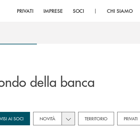
|
PRIVATI
IMPRESE
SOCI
CHI SIAMO
ondo della banca
ategories dropdown for Soci
Toggle subcategories dropdown for
VISI AI SOCI
NOVITÀ
TERRITORIO
PRIVATI