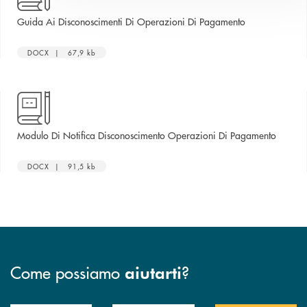
apre una nuova
Guida Ai Disconoscimenti Di Operazioni Di Pagamento
DOCX | 67,9 kb
apre un
Modulo Di Notifica Disconoscimento Operazioni Di Pagamento
DOCX | 91,5 kb
Come possiamo
?
aiutarti