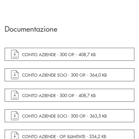
Documentazione
apre documento in una nuova finestra
CONTO AZIENDE - 300 OP. -
408,7 KB
apre documento in una nuova finestra
CONTO AZIENDE SOCI - 300 OP. -
364,0 KB
apre documento in una nuova finestra
CONTO AZIENDE - 500 OP. -
408,7 KB
apre documento in una nuova finestra
CONTO AZIENDE SOCI - 500 OP. -
363,5 KB
apre documento in una nuova finestra
CONTO AZIENDE - OP. ILLIMITATE -
354,2 KB