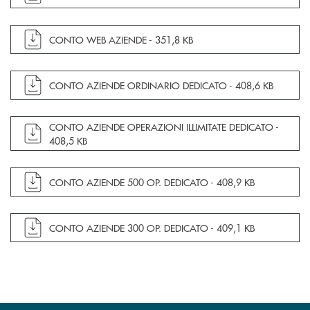
apre documento in una nuova finestra
CONTO WEB AZIENDE -
351,8 KB
apre documento in una nuova finestra
CONTO AZIENDE ORDINARIO DEDICATO -
408,6 KB
apre documento in una nuova finestra
CONTO AZIENDE OPERAZIONI ILLIMITATE DEDICATO -
408,5 KB
apre documento in una nuova finestra
CONTO AZIENDE 500 OP. DEDICATO -
408,9 KB
apre documento in una nuova finestra
CONTO AZIENDE 300 OP. DEDICATO -
409,1 KB