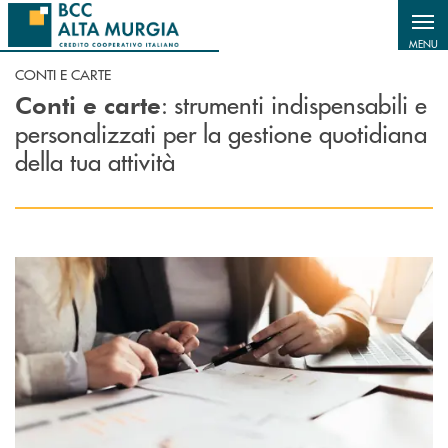
Salta al contenuto principale
MENU
CONTI E CARTE
: strumenti indispensabili e
Conti e carte
personalizzati per la gestione quotidiana
della tua attività
Scopri di più Conti correnti