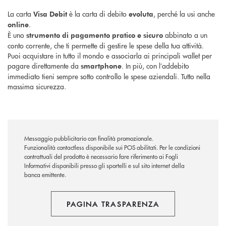
La carta
è la carta di debito
, perché la usi anche
Visa Debit
evoluta
.
online
È uno
abbinato a un
strumento di pagamento pratico e sicuro
conto corrente, che ti permette di gestire le spese della tua attività.
Puoi acquistare in tutto il mondo e associarla ai principali wallet per
pagare direttamente da
. In più, con l’addebito
smartphone
immediato tieni sempre sotto controllo le spese aziendali. Tutto nella
massima sicurezza.
Messaggio pubblicitario con finalità promozionale.
Funzionalità contactless disponibile sui POS abilitati. Per le condizioni
contrattuali del prodotto è necessario fare riferimento ai Fogli
Informativi disponibili presso gli sportelli e sul sito internet della
banca emittente.
PAGINA TRASPARENZA