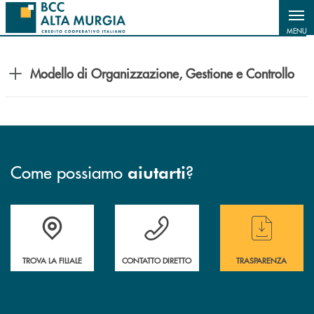
Salta al contenuto principale
MENU
Modello di Organizzazione, Gestione e Controllo
Come possiamo
?
aiutarti
Accedi all' elenco completo delle filiali
Hai bisogno di assistenza immediata ? Contatt
Hai bisogno di alcun
TROVA LA FILIALE
CONTATTO DIRETTO
TRASPARENZA