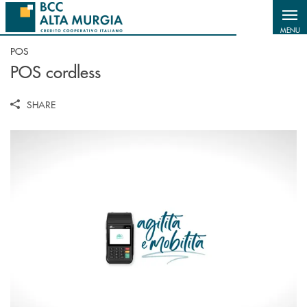
Salta al contenuto principale
MENU
POS
POS cordless
SHARE