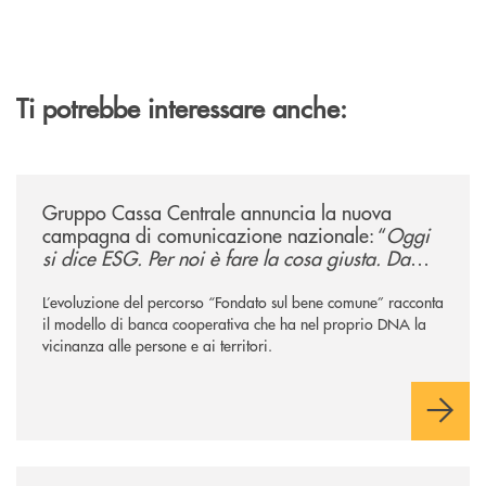
Ti potrebbe interessare anche:
/news/gruppo-cassa-centrale-annuncia-la-nuova-campagna-di-comunicaz
Gruppo Cassa Centrale annuncia la nuova
campagna di comunicazione nazionale: “
Oggi
si dice ESG. Per noi è fare la cosa giusta. Da
sempre
”
L’evoluzione del percorso “Fondato sul bene comune” racconta
il modello di banca cooperativa che ha nel proprio DNA la
vicinanza alle persone e ai territori.
/news/comunicato-stampa-l-assemblea-dei-soci-della-bcc-dellalta-murg