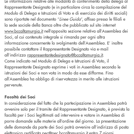
Le informazioni relative alle modalità di conferimento della delega al
Rappresentante Designato (e in particolare circa la compilazione del
Modulo di Delega e Istruzioni di Voto e di esercizio dei diritti sociali)
sono riportate nel documento “
Linee Guida
”, affisso presso le filiali e
la sede sociale della Banca oltre che pubblicato sul sito internet
www.bccaltamurgia.it
nell’apposita sezione relativa all’Assemblea dei
Soci, al cui contenuto integrale si rimanda per ogni altra
informazione concernente lo svolgimento dell’Assemblea. E’ inoltre
possibile contattare il Rappresentante Designato via e-mail
all’indirizzo
rappresentantedesignato@bccaltamurgia.it
.
Come indicato nel Modulo di Delega e Istruzioni di Voto, il
Rappresentante Designato esprime i voti in Assemblea secondo le
istruzioni dei Soci e non vota in modo da esse difforme. Fino
all’Assemblea ha obbligo di riservatezza in merito alle istruzioni
pervenute.
Facoltà dei Soci
In considerazione del fatto che la partecipazione in Assemblea potrà
avvenire solo per il tramite del Rappresentante Designato, è prevista la
facoltà per i Soci legittimati ad intervenire e votare in Assemblea di
porre domande sulle materie all’ordine del giorno. La presentazione
delle domande da parte dei Soci potrà avvenire all’indirizzo di posta
elettronica certificata
pec@pec.bccaltamurgia.it
entro 7 giorni