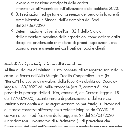
lavoro o cessazione anticipata della carica.
Informativa all’Assemblea sull’attuazione delle politiche 2020.
8. Precisazioni sul gettone di presenza deliberato in favore di
Amministratori e Sindaci dall’Assemblea dei Soci
del 24/06/2020.
Determinazione, ai sensi dell’art. 32.1 dello Statuto,
dell’ammontare massimo delle esposizioni come definite dalla
disciplina prudenziale in materia di grandi esposizioni, che
possono essere assunte nei confronti dei Soci e clienti
Modalità di partecipazione all’Assemblea
Al fine di ridurre al minimo i rischi connessi all’emergenza sanitaria in
corso, la Banca dell’Alta Murgia Credito Cooperativo – s.c. (la
“Banca”) ha deciso di avvalersi della facoltà - stabilita dal Decreto-
legge n. 183/2020 cd. Mille proroghe (art. 3, comma 6), che
prevede la proroga dell’art. 106, comma 6, del Decreto-legge n. 18
del 17/03/2020, recante misure di potenziamento del servizio
sanitario nazionale e di sostegno economico per famiglie, lavoratori
e imprese connesse all'emergenza epidemiologica da COVID-19,
convertito con modificazioni dalla Legge nr. 27 del 24/04/2020
(unitariamente, “Normativa di Riferimento”) - di prevedere che
l’intervento dei soci nell’Assemblea avvenga
esclusivamente tramite