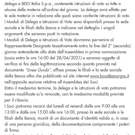
delega a BDO Italia S.p.a., contenente istruzioni di voto su tutte o
alcune delle materie all’ordine del giorno. La delega avrà effetto per
le sole materie in relazione alle quali siano conferite istruzioni di voto.
I Moduli di Delega e Istruzioni di Voto sono disponibili presso la sede
sociale e le filiali della Banca e indicano nel dettaglio i singoli
argomenti che saranno posti in votazione.
I Moduli di Delega e Istruzioni di Voto dovranno pervenire al
Rappresentante Designato tassativamente entro la fine del 2° (secondo)
giorno antecedente alla data dell’Assemblea in prima convocazione
(ossia entro le ore 16:00 del 28/04/2021) e saranno oggetto di
verifica ai fini della legittimazione secondo quanto previsto nel
documento
“Linee Guida”
, affisso presso le filiali e la sede sociale
della Banca oltre che pubblicato sul sito internet
www.bccaltamurgia.it
nell’apposita sezione relativa all’Assemblea dei Soci.
Entro il medesimo termine, la delega e le istruzioni di voto potranno
essere modificate e/o revocate, con le medesime modalità previste
per il rilascio.
I Soci potranno recarsi dal lunedì al venerdì dalle ore 9:00 alle ore
13:00 e dalle ore 15:00 alle ore 16:00, presso la sede sociale o le
filiali della Banca, muniti di un documento d’identità valido e, in caso
di una persona giuridica, della documentazione comprovante i poteri
di firma.