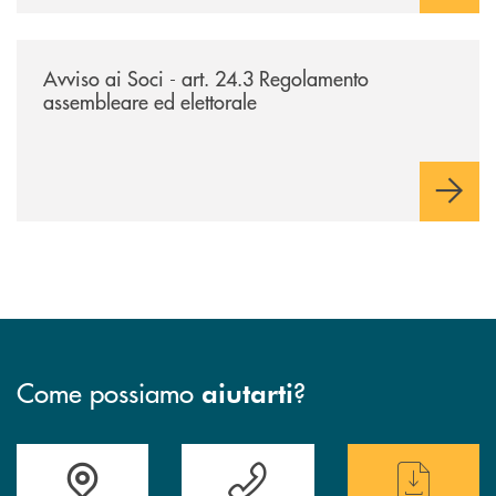
/news/avviso-ai-soci-ex-art-243-reg-ass-elett/
Avviso ai Soci - art. 24.3 Regolamento
assembleare ed elettorale
Come possiamo
?
aiutarti
Accedi all' elenco completo delle filiali
Hai bisogno di assistenza immediata ? Contatt
Hai bisogno di alcun