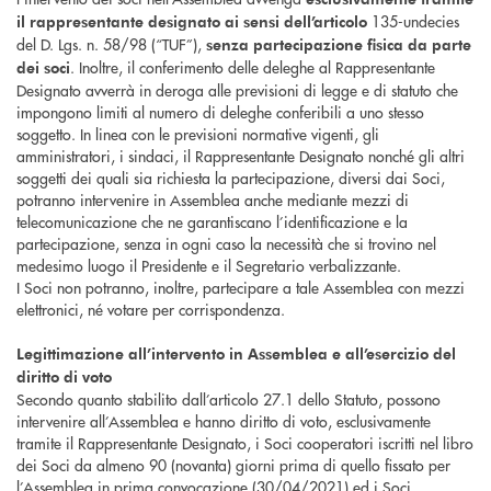
135-undecies
il rappresentante designato ai sensi dell’articolo
del D. Lgs. n. 58/98 (“TUF”),
senza partecipazione fisica da parte
. Inoltre, il conferimento delle deleghe al Rappresentante
dei soci
Designato avverrà in deroga alle previsioni di legge e di statuto che
impongono limiti al numero di deleghe conferibili a uno stesso
soggetto. In linea con le previsioni normative vigenti, gli
amministratori, i sindaci, il Rappresentante Designato nonché gli altri
soggetti dei quali sia richiesta la partecipazione, diversi dai Soci,
potranno intervenire in Assemblea anche mediante mezzi di
telecomunicazione che ne garantiscano l’identificazione e la
partecipazione, senza in ogni caso la necessità che si trovino nel
medesimo luogo il Presidente e il Segretario verbalizzante.
I Soci non potranno, inoltre, partecipare a tale Assemblea con mezzi
elettronici, né votare per corrispondenza.
Legittimazione all’intervento in Assemblea e all’esercizio del
diritto di voto
Secondo quanto stabilito dall’articolo 27.1 dello Statuto, possono
intervenire all’Assemblea e hanno diritto di voto, esclusivamente
tramite il Rappresentante Designato, i Soci cooperatori iscritti nel libro
dei Soci da almeno 90 (novanta) giorni prima di quello fissato per
l’Assemblea in prima convocazione (30/04/2021) ed i Soci