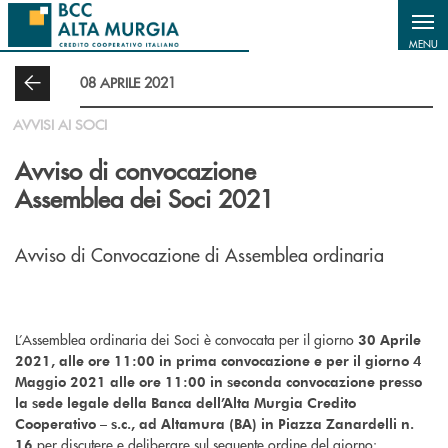
Salta al contenuto principale
MENU
08 APRILE 2021
AVVISI AI SOCI
Avviso di convocazione
Assemblea dei Soci 2021
Avviso di Convocazione di Assemblea ordinaria
L’Assemblea ordinaria dei Soci è convocata per il giorno
30 Aprile
2021, alle ore 11:00 in prima convocazione e per il giorno 4
Maggio 2021 alle ore 11:00 in seconda convocazione presso
la sede legale della Banca dell’Alta Murgia Credito
Cooperativo – s.c., ad Altamura (BA) in Piazza Zanardelli n.
per discutere e deliberare sul seguente ordine del giorno:
16