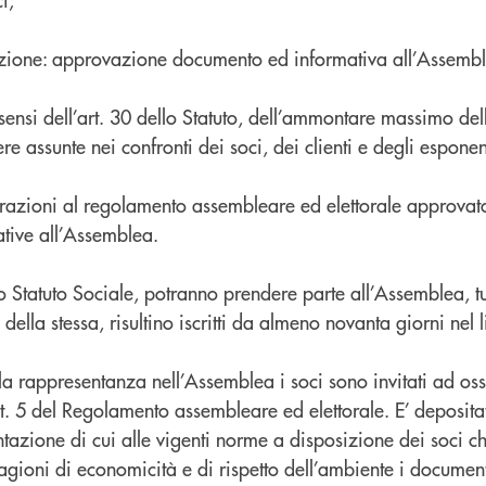
azione: approvazione documento ed informativa all’Assemb
ensi dell’art. 30 dello Statuto, dell’ammontare massimo del
re assunte nei confronti dei soci, dei clienti e degli esponen
razioni al regolamento assembleare ed elettorale approvat
tive all’Assemblea.
lo Statuto Sociale, potranno prendere parte all’Assemblea, tut
della stessa, risultino iscritti da almeno novanta giorni nel l
la rappresentanza nell’Assemblea i soci sono invitati ad oss
art. 5 del Regolamento assembleare ed elettorale. E’ deposita
tazione di cui alle vigenti norme a disposizione dei soci c
agioni di economicità e di rispetto dell’ambiente i document