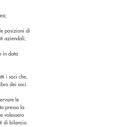
lea;
le posizioni di
ti aziendali;
o in data
ti i soci che,
ibro dei soci.
ervare le
ta presso la
he volessero
i di bilancio