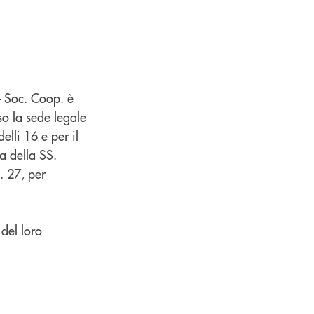
– Soc. Coop. è
so la sede legale
lli 16 e per il
a della SS.
. 27, per
del loro