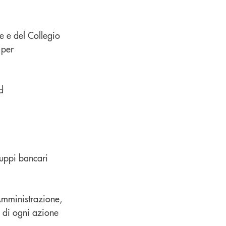
e e del Collegio
 per
d
ruppi bancari
 Amministrazione,
e di ogni azione