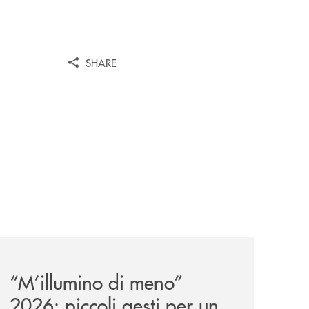
SHARE
dei-soci-30042026-10052026/
news/m-illumino-di-meno-2026-piccoli-gesti-per-un-futuro-
“M’illumino di meno”
2026: piccoli gesti per un