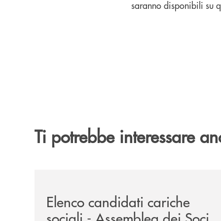
saranno disponibili su q
Ti potrebbe interessare an
/news/avviso-ai-soci-elenco-candidati-cariche-s
Elenco candidati cariche
sociali - Assemblea dei Soci