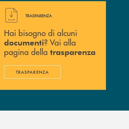
Hai bisogno di alcuni documenti ? Vai alla pagina della 
TRASPARENZA
Hai bisogno di alcuni
? Vai alla
documenti
pagina della
trasparenza
TRASPARENZA