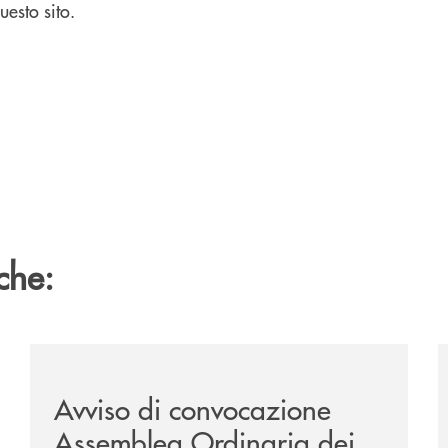
uesto sito.
che:
ociali-2026/
/news/avviso-di-convocazione-assemblea-ordinaria-
/
Avviso di convocazione
Assemblea Ordinaria dei