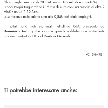
Gli impieghi crescono di 28 mln€ sino a 182 mln di euro (+18%).
I Fondi Propri traguardano i 19 mln di euro con una crescita di oltre 2
mln€ e un CET1 19,34%.
Le sofferenze nette calano sino allo 0,85% del totale impieghi.
I risultati sono stati esaminati nell’ultimo CdA presieduto da
che esprime grande soddisfazione unitamente
Domenico Ardino,
agli amministratori tutti e al Direttore Generale.
SHARE
Ti potrebbe interessare anche:
/news/gruppo-cassa-centrale-annuncia-la-nuova-campagna-di-comunicaz