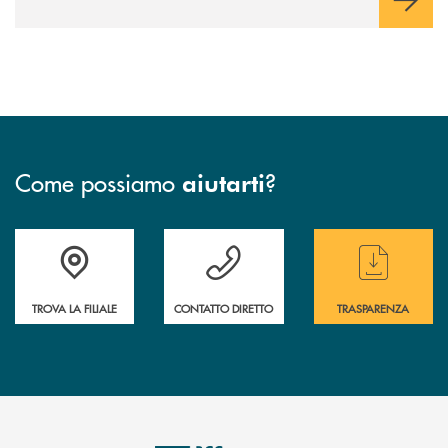
Come possiamo
?
aiutarti
Accedi all' elenco completo delle filiali
Hai bisogno di assistenza immediata ? Contatt
Hai bisogno di alcun
TROVA LA FILIALE
CONTATTO DIRETTO
TRASPARENZA