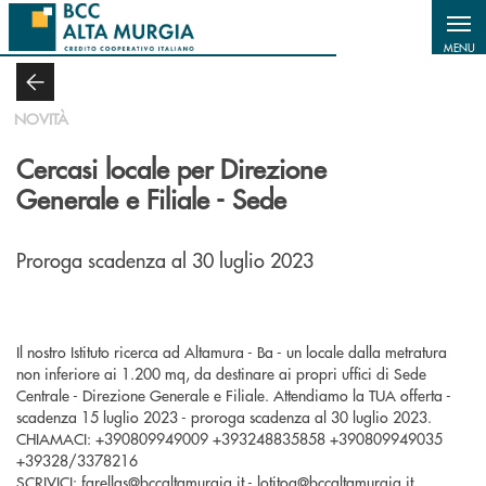
Salta al contenuto principale
MENU
NOVITÀ
Cercasi locale per Direzione
Generale e Filiale - Sede
Proroga scadenza al 30 luglio 2023
Il nostro Istituto ricerca ad Altamura - Ba - un locale dalla metratura
non inferiore ai 1.200 mq, da destinare ai propri uffici di Sede
Centrale - Direzione Generale e Filiale. Attendiamo la TUA offerta -
scadenza 15 luglio 2023 - proroga scadenza al 30 luglio 2023.
CHIAMACI: +390809949009 +393248835858 +390809949035
+39328/3378216
SCRIVICI:
farellas@bccaltamurgia.it
-
lotitoa@bccaltamurgia.it