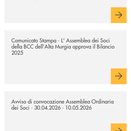
/news/comunicato-stampa-l-assemblea-dei-soci-della-bcc-dellalta-murg
Comunicato Stampa - L' Assemblea dei Soci
della BCC dell'Alta Murgia approva il Bilancio
2025
/news/avviso-di-convocazione-assemblea-ordinaria-dei-soci-300420
Avviso di convocazione Assemblea Ordinaria
dei Soci - 30.04.2026 - 10.05.2026