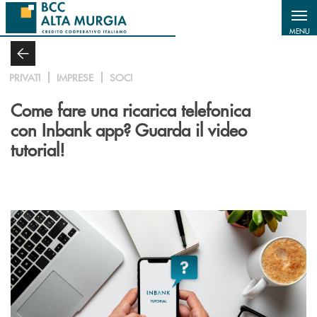
Salta al contenuto principale
MENU
PRIVATI
IMPRESE
SOCI
Come fare una ricarica telefonica
con Inbank app? Guarda il video
tutorial!