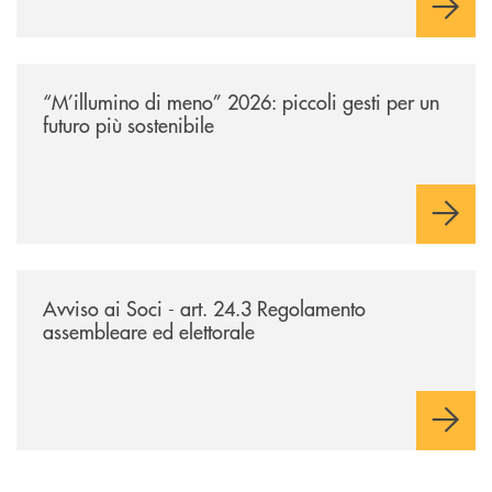
/news/m-illumino-di-meno-2026-piccoli-gesti-per-un-futuro-piu-sostenib
“M’illumino di meno” 2026: piccoli gesti per un
futuro più sostenibile
/news/avviso-ai-soci-ex-art-243-reg-ass-elett/
Avviso ai Soci - art. 24.3 Regolamento
assembleare ed elettorale