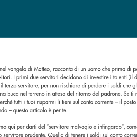
 nel vangelo di Matteo, racconta di un uomo che prima di pa
tori. I primi due servitori decidono di investire i talenti (il 
 il terzo servitore, per non rischiare di perdere i soldi che gl
una buca nel terreno in attesa del ritorno del padrone. Se ti 
rché tutti i tuoi risparmi li tieni sul conto corrente – il post
do – questo articolo è per te.
o qui per darti del “servitore malvagio e infingardo”, com
 servitore prudente. Quella di tenere i soldi sul conto corr