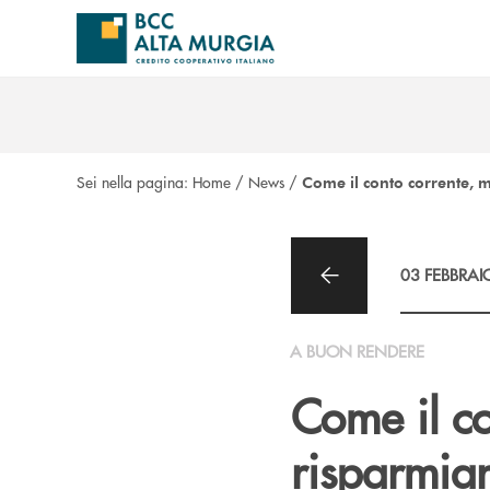
Salta al contenuto principale
Sei nella pagina:
Home
/
News
/
Come il conto corrente, m
03 FEBBRAI
A BUON RENDERE
Come il co
risparmia