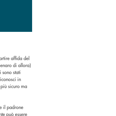
rtire affida del
denaro di allora)
i sono stati
riconosci in
o più sicuro ma
e il padrone
ente può essere