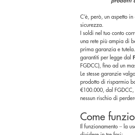
prodotti 
C’è, però, un aspetto in 
sicurezza.
I soldi nel tuo conto co
una rete più ampia di b
prima garanzia e tutela.
garantiti per legge dal
FGDCC), fino ad un ma
Le stesse garanzie valgon
prodotto di risparmio ba
€100.000, dal FGDCC, es
nessun rischio di perdere
Come funzion
Il funzionamento – la us
dividere in tre fasi: