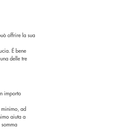
uò offrire la sua
iducia. É bene
cuna delle tre
un importo
e minimo, ad
imo aiuta a
na somma