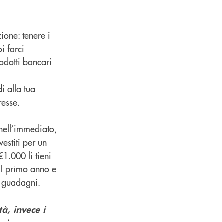
ione: tenere i
i farci
rodotti bancari
i alla tua
resse.
nell’immediato,
vestiti per un
€1.000 li tieni
il primo anno e
si guadagni.
à, invece i