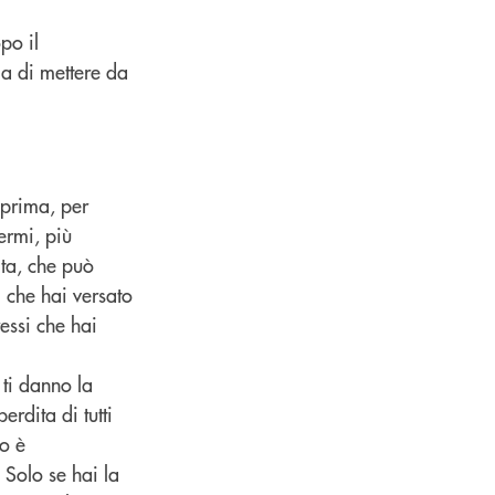
po il
la di mettere da
 prima, per
ermi, più
ita, che può
i che hai versato
ressi che hai
 ti danno la
erdita di tutti
io è
 Solo se hai la