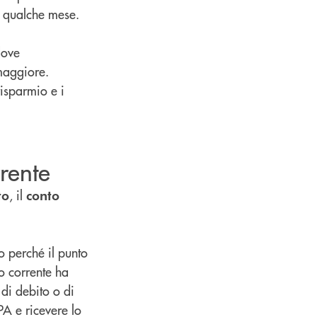
 a qualche mese.
dove
maggiore.
risparmio e i
rrente
, il
to
conto
o perché il punto
to corrente ha
 di debito o di
PA e ricevere lo