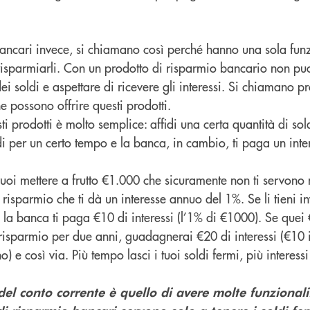
bancari invece, si chiamano così perché hanno una sola funz
risparmiarli. Con un prodotto di risparmio bancario non puo
dei soldi e aspettare di ricevere gli interessi. Si chiamano p
e possono offrire questi prodotti.
i prodotti è molto semplice: affidi una certa quantità di sold
i per un certo tempo e la banca, in cambio, ti paga un inte
oi mettere a frutto €1.000 che sicuramente non ti servono 
i risparmio che ti dà un interesse annuo del 1%. Se li tieni in
o la banca ti paga €10 di interessi (l’1% di €1000). Se quei 
 risparmio per due anni, guadagnerai €20 di interessi (€10 
) e così via. Più tempo lasci i tuoi soldi fermi, più interes
 del conto corrente è quello di avere molte funzionalit