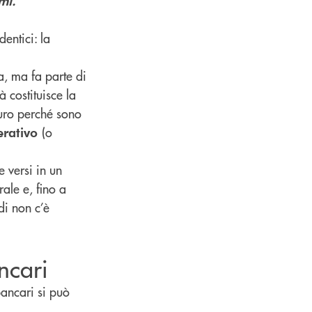
mi.
dentici: la
a, ma fa parte di
tà costituisce la
curo perché sono
(o
erativo
e versi in un
ale e, fino a
di non c’è
ncari
bancari si può