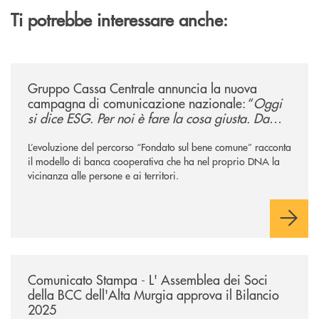
Ti potrebbe interessare anche:
/news/gruppo-cassa-centrale-annuncia-la-nuova-campagna-di-comunicaz
Gruppo Cassa Centrale annuncia la nuova
campagna di comunicazione nazionale: “
Oggi
si dice ESG. Per noi è fare la cosa giusta. Da
sempre
”
L’evoluzione del percorso “Fondato sul bene comune” racconta
il modello di banca cooperativa che ha nel proprio DNA la
vicinanza alle persone e ai territori.
/news/comunicato-stampa-l-assemblea-dei-soci-della-bcc-dellalta-murg
Comunicato Stampa - L' Assemblea dei Soci
della BCC dell'Alta Murgia approva il Bilancio
2025