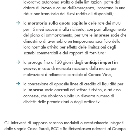
lavorativa autonoma svolta o delle limitazioni patite dal
datore di lavoro a causa dell’emergenza, incorrano in una
riduzione transitoria dei flussi reddituali disponibili;
la
delle rate dei mutui
moratoria sulla quota capitale
per i 6 mesi successivi alla richiesta, con pari allungamento
del piano di ammortamento, per tutte le
socie che
imprese
dimostrino di aver subito un temporaneo sacrificio della
loro normale attività per effetto delle limitazioni degli
scambi commerciali e dei rapporti di fornitura;
la proroga fino a 120 giorni degli
anticipi import in
, in caso di mancata ricezione della merce per
essere
motivazioni direttamente correlate al Corona Virus;
la concessione di apposite linee di credito di liquidità per
le
socie operanti nel settore turistico, o ad esso
imprese
connesse, che abbiano subito un rilevante numero di
disdette delle prenotazioni o degli ordinativi.
Gli interventi di supporto saranno modulati o eventualmente integrati
dalle singole Casse Rurali, BCC e Raiffeisenkassen aderenti al Gruppo