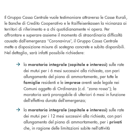
Il Gruppo Cassa Centrale vuole testimoniare attraverso le Casse Rurali,
le Banche di Credito Cooperativo e le Raiffeisenkassen la vicinanza ai
territori di riferimento e a chi quotidianamente vi opera. Per
affrontare e superare assieme il momento di straordinaria difficoltà
causato dall’emergenza “Coronavirus”, il Gruppo Cassa Centrale
mette a disposizione misure di sostegno concrete e subito disponibili.
Nel dettaglio, sarà infatti possibile richiedere:
la
sulle rate
moratoria integrale (capitale e interessi)
dei mutui per i 6 mesi successivi alla richiesta, con pari
allungamento del piano di ammortamento, per tutte le
residenti e le
aventi sede legale nei
famiglie
imprese
Comuni oggetto di Ordinanza (c.d. “zona rossa”); la
moratoria sarà prorogabile di ulteriori 6 mesi in funzione
dell’effettiva durata dell’emergenza;
la
sulle rate
moratoria integrale (capitale e interessi)
dei mutui per i 12 mesi successivi alla richiesta, con pari
allungamento del piano di ammortamento, per i
privati
che, in ragione delle limitazioni subite nell’attività