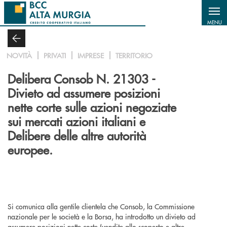
Salta al contenuto principale
MENU
NOVITÀ
PRIVATI
IMPRESE
TERRITORIO
Delibera Consob N. 21303 -
Divieto ad assumere posizioni
nette corte sulle azioni negoziate
sui mercati azioni italiani e
Delibere delle altre autorità
europee.
Si comunica alla gentile clientela che Consob, la Commissione
nazionale per le società e la Borsa, ha introdotto un divieto ad
assumere posizioni nette corte (vendite allo scoperto e altre