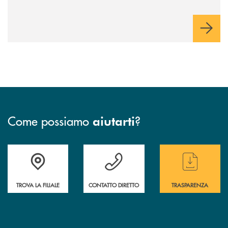
Come possiamo
?
aiutarti
Accedi all' elenco completo delle filiali
Hai bisogno di assistenza immediata ? Contatt
Hai bisogno di alcun
TROVA LA FILIALE
CONTATTO DIRETTO
TRASPARENZA