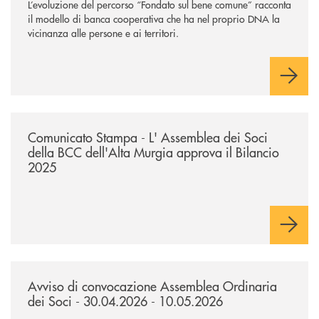
L’evoluzione del percorso “Fondato sul bene comune” racconta
il modello di banca cooperativa che ha nel proprio DNA la
vicinanza alle persone e ai territori.
/news/comunicato-stampa-l-assemblea-dei-soci-della-bcc-dellalta-murg
Comunicato Stampa - L' Assemblea dei Soci
della BCC dell'Alta Murgia approva il Bilancio
2025
/news/avviso-di-convocazione-assemblea-ordinaria-dei-soci-300420
Avviso di convocazione Assemblea Ordinaria
dei Soci - 30.04.2026 - 10.05.2026