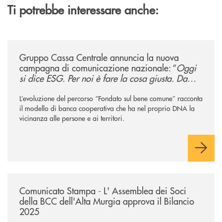
Ti potrebbe interessare anche:
/news/gruppo-cassa-centrale-annuncia-la-nuova-campagna-di-comunicaz
Gruppo Cassa Centrale annuncia la nuova
campagna di comunicazione nazionale: “
Oggi
si dice ESG. Per noi è fare la cosa giusta. Da
sempre
”
L’evoluzione del percorso “Fondato sul bene comune” racconta
il modello di banca cooperativa che ha nel proprio DNA la
vicinanza alle persone e ai territori.
/news/comunicato-stampa-l-assemblea-dei-soci-della-bcc-dellalta-murg
Comunicato Stampa - L' Assemblea dei Soci
della BCC dell'Alta Murgia approva il Bilancio
2025