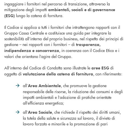
ingaggiare i fornitori nel percorso di transizione, attraverso la
mitigazione degli impatti
ambientali, sociali e di governance
lungo la catena di fornitura.
(ESG)
Il Codice si applica a tutti i fornitori che intrattengono rapporti con il
Gruppo Cassa Centrale e costituisce una guida per integrare la
sostenibilità all’interno del proprio business, nel rispetto dei principi di
gestione – nei rapporti con i fornitori – di
trasparenza,
, in coerenza con il Codice Etico e i
indipendenza e concorrenza
valori che orientano l’agire del Gruppo.
All’interno del Codice di Condotta sono illustrate le
di
aree ESG
oggetto di
, con riferimento:
valutazione della catena di fornitura
all’
, che promuove la gestione
Area Ambientale
responsabile delle risorse, la riduzione dei consumi e degli
impatti ambientali e l’adozione di pratiche orientate
all’efficienza energetica;
all’
, che richiede il rispetto dei diritti umani,
Area Sociale
la tutela della salute e sicurezza sul lavoro, il divieto di
lavoro forzato e minorile e la promozione di pari