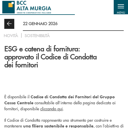
Salta al contenuto principale
MENU
22 GENNAIO 2026
NOVITÀ
SOSTENIBILITÀ
ESG e catena di fornitura:
approvato il Codice di Condotta
dei fornitori
È disponibile il
Codice di Condotta dei Fornitori del Gruppo
consultabile all’interno della pagina dedicata ai
Cassa Centrale
fornitori, disponibile
cliccando qui
.
Il Codice di Condotta rappresenta uno strumento per costruire e
mantenere
, con l’obiettivo di
una filiera sostenibile e responsabile