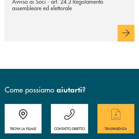
Avviso ai Soci - art. 24.3 Regolamento
assembleare ed elettorale
Come possiamo
?
aiutarti
Accedi all' elenco completo delle filiali
Hai bisogno di assistenza immediata ? Contatt
Hai bisogno di alcun
TROVA LA FILIALE
CONTATTO DIRETTO
TRASPARENZA