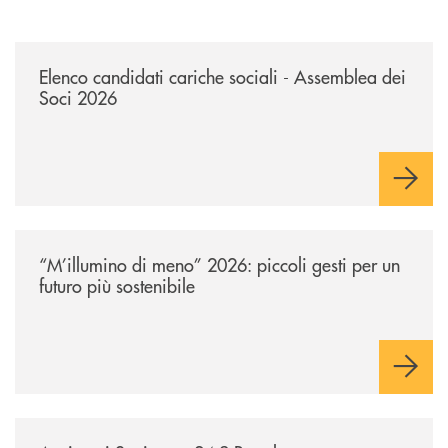
/news/avviso-ai-soci-elenco-candidati-cariche-sociali-2026/
Elenco candidati cariche sociali - Assemblea dei
Soci 2026
/news/m-illumino-di-meno-2026-piccoli-gesti-per-un-futuro-piu-sostenib
“M’illumino di meno” 2026: piccoli gesti per un
futuro più sostenibile
/news/avviso-ai-soci-ex-art-243-reg-ass-elett/