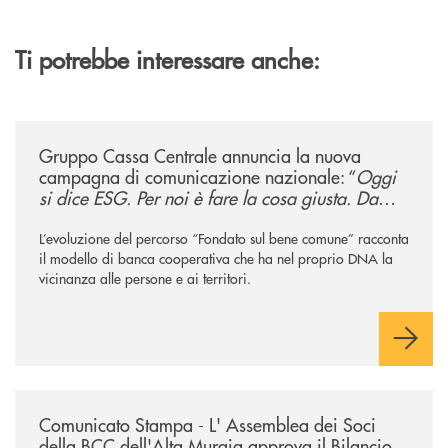
Ti potrebbe interessare anche:
/news/gruppo-cassa-centrale-annuncia-la-nuova-campagna-di-comunicaz
Gruppo Cassa Centrale annuncia la nuova
campagna di comunicazione nazionale: “
Oggi
si dice ESG. Per noi è fare la cosa giusta. Da
sempre
”
L’evoluzione del percorso “Fondato sul bene comune” racconta
il modello di banca cooperativa che ha nel proprio DNA la
vicinanza alle persone e ai territori.
/news/comunicato-stampa-l-assemblea-dei-soci-della-bcc-dellalta-murg
Comunicato Stampa - L' Assemblea dei Soci
della BCC dell'Alta Murgia approva il Bilancio