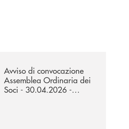
r-noi-e-fare-la-cosa-giusta-da-sempre/
cc-dellalta-murgia-approva-il-bilancio-2025/
news/avviso-di-convocazione-assemblea-ordinaria-dei-
Avviso di convocazione
Assemblea Ordinaria dei
Soci - 30.04.2026 -
10.05.2026