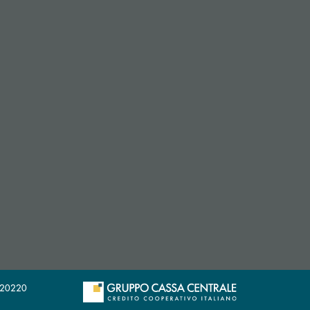
 apre l’app di posta elettronica)
29020220