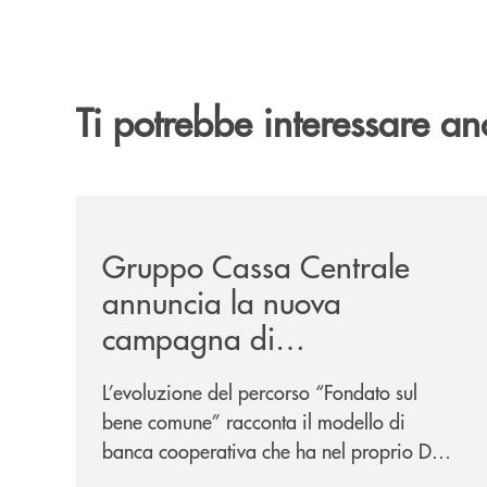
Ti potrebbe interessare an
/news/gruppo-cassa-centrale-annuncia-la-nuova-
Gruppo Cassa Centrale
annuncia la nuova
campagna di
comunicazione
L’evoluzione del percorso “Fondato sul
nazionale: “
Oggi si dice
bene comune” racconta il modello di
ESG. Per noi è fare la cosa
banca cooperativa che ha nel proprio DNA
giusta. Da sempre
”
la vicinanza alle persone e ai territori.