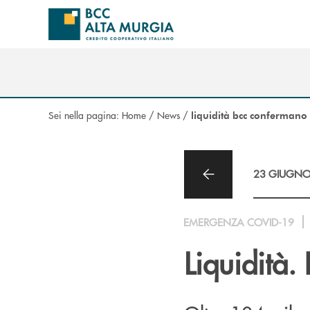
Salta al contenuto principale
Sei nella pagina:
Home
/
News
/
liquidità bcc confermano 
23 GIUGNO
EMERGENZA COVID-19
Liquidità.