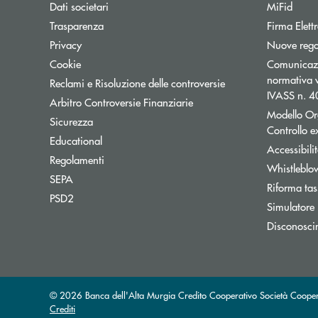
Dati societari
MiFid
Trasparenza
Firma Elet
Privacy
Nuove regol
Cookie
Comunicazio
normativa v
Reclami e Risoluzione delle controversie
IVASS n. 
Apre una nuova finestra
Arbitro Controversie Finanziarie
Modello Or
Sicurezza
Controllo 
Educational
Accessibili
Regolamenti
Whistleblo
SEPA
Riforma tas
PSD2
Simulatore 
Disconosci
© 2026 Banca dell'Alta Murgia Credito Cooperativo Società Coope
Crediti