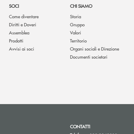
SOCI
CHI SIAMO
Come diventare
Storia
Diritti e Doveri
Gruppo
Assemblea
Valori
Prodotti
Territorio
Avvisi ai soci
Organi sociali e Direzione
Documenti societari
CONTATTI