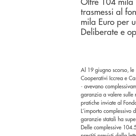
Oltre 104 mila i
trasmessi al fon
mila Euro per u
Deliberate e op
Al 19 giugno scorso, le
Cooperativi Iccrea e Ca
- avevano complessivame
garanzia a valere sulle m
pratiche inviate al Fond
L’importo complessivo de
garanzie statali ha super
Delle complessive 104.5
prestiti previsti dalla l