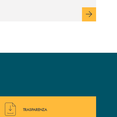
Hai bisogno di alcuni documenti ? Vai alla pagina della 
TRASPARENZA