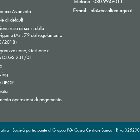
Telefono:
080.9949011
(si
E-mail:
info@bccaltamurgia.it
Apre una nuova finestra
tronica Avanzata
e di default
ne resa ai sensi della
igente (Art. 79 del regolamento
40/2018)
ganizzazione, Gestione e
ex D.LGS 231/01
tà
wing
si IBOR
rata
Apre una nuova finestra
mento operazioni di pagamento
rativa - Società partecipante al Gruppo IVA Cassa Centrale Banca · P.Iva 025