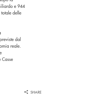
miliardo e 944
totale delle
à
previste dal
nomia reale.
e
e Casse
SHARE