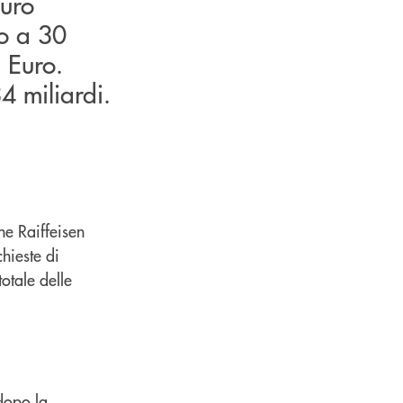
Euro
no a 30
 Euro.
4 miliardi.
ne Raiffeisen
hieste di
totale delle
 dopo la