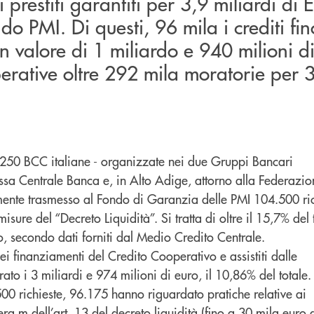
 prestiti garantiti per 3,9 miliardi di 
do PMI. Di questi, 96 mila i crediti fi
n valore di 1 miliardo e 940 milioni di
erative oltre 292 mila moratorie per 3
 250 BCC italiane - organizzate nei due Gruppi Bancari
ssa Centrale Banca e, in Alto Adige, attorno alla Federazio
nte trasmesso al Fondo di Garanzia delle PMI 104.500 ric
isure del “Decreto Liquidità”. Si tratta di oltre il 15,7% del 
o, secondo dati forniti dal Medio Credito Centrale.
i finanziamenti del Credito Cooperativo e assistiti dalle
ato i 3 miliardi e 974 milioni di euro, il 10,86% del totale.
00 richieste, 96.175 hanno riguardato pratiche relative ai
ettera m dell’art. 13 del decreto liquidità (fino a 30 mila euro