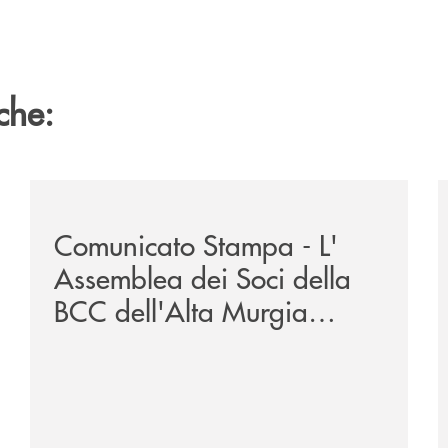
che:
campagna-di-comunicazione-nazionale-oggi-si-dice-esg-pe
/news/comunicato-stampa-l-assemblea-dei-soci-della-b
/
Comunicato Stampa - L'
Assemblea dei Soci della
BCC dell'Alta Murgia
approva il Bilancio 2025