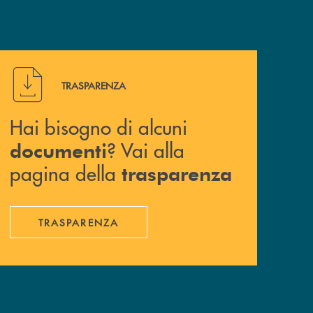
Hai bisogno di alcuni documenti ? Vai alla pagina della 
TRASPARENZA
Hai bisogno di alcuni
? Vai alla
documenti
pagina della
trasparenza
TRASPARENZA