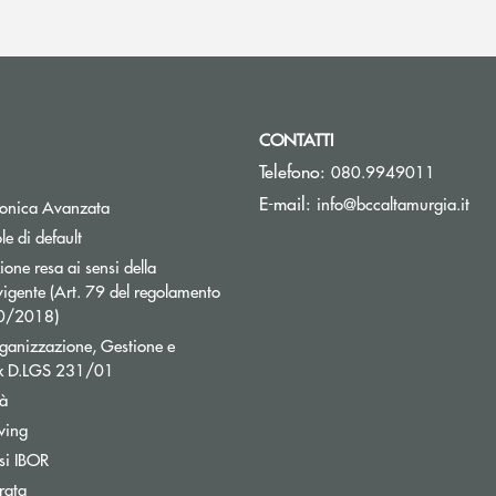
CONTATTI
Telefono:
080.9949011
(si
E-mail:
info@bccaltamurgia.it
Apre una nuova finestra
tronica Avanzata
e di default
ne resa ai sensi della
igente (Art. 79 del regolamento
40/2018)
ganizzazione, Gestione e
ex D.LGS 231/01
tà
wing
si IBOR
rata