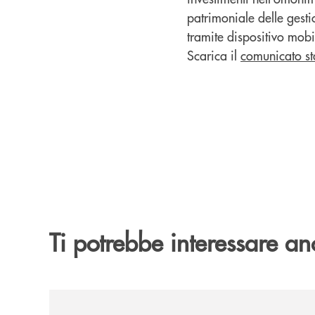
patrimoniale delle gestio
tramite dispositivo mobi
Scarica il
comunicato s
Ti potrebbe interessare an
/news/avviso-ai-soci-elenco-candidati-cariche-s