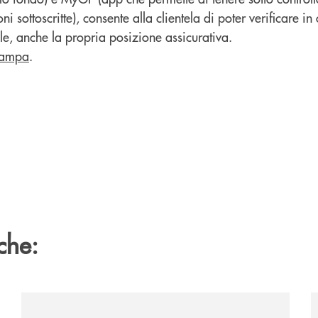
ni sottoscritte), consente alla clientela di poter verificare 
le, anche la propria posizione assicurativa.
tampa
.
che:
ociali-2026/
/news/m-illumino-di-meno-2026-piccoli-gesti-per-un-fu
/