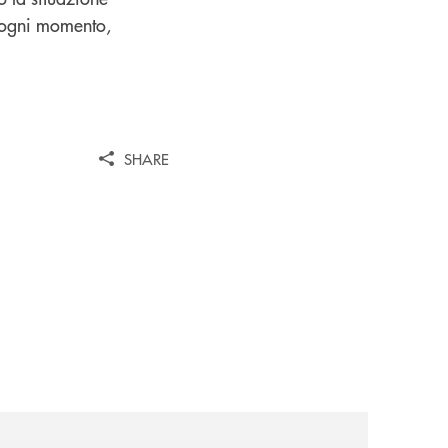
in ogni momento,
SHARE
turo-piu-sostenibile/
news/avviso-ai-soci-ex-art-243-reg-ass-elett/