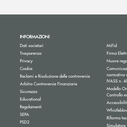
INFORMAZIONI
Dati societari
MiFid
Trasparenza
Firma Elet
Privacy
Nuove regol
Cookie
Comunicazio
normativa v
Reclami e Risoluzione delle controversie
IVASS n. 
Apre una nuova finestra
Arbitro Controversie Finanziarie
Modello Or
Sicurezza
Controllo 
Educational
Accessibili
Regolamenti
Whistleblo
SEPA
Riforma tas
PSD2
Simulatore 