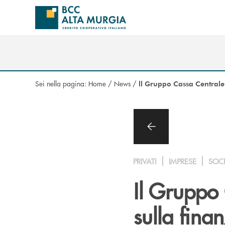
Salta al contenuto principale
Sei nella pagina:
Home
/
News
/
ll Gruppo Cassa Centrale
PRIVATI
IMPRESE
SOC
Il Gruppo
sulla fina