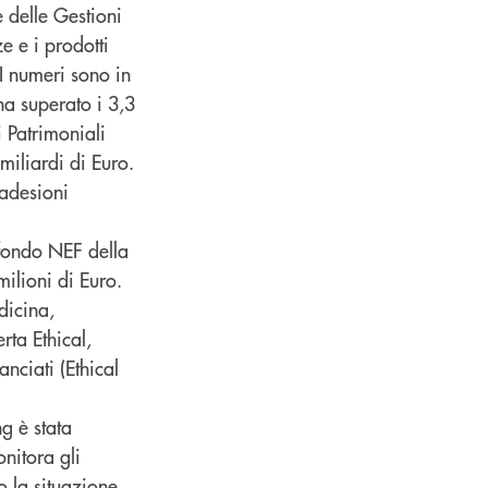
 delle Gestioni
e e i prodotti
I numeri sono in
ha superato i 3,3
i Patrimoniali
miliardi di Euro.
 adesioni
 fondo NEF della
lioni di Euro.
dicina,
rta Ethical,
nciati (Ethical
g è stata
nitora gli
o la situazione