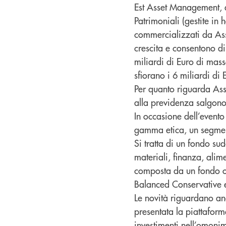
Est Asset Management, d
Patrimoniali (gestite in
commercializzati da Ass
crescita e consentono di
miliardi di Euro di mass
sfiorano i 6 miliardi di
Per quanto riguarda Assi
alla previdenza salgono
In occasione dell’event
gamma etica, un segmen
Si tratta di un fondo sud
materiali, finanza, alim
composta da un fondo ob
Balanced Conservative 
Le novità riguardano anc
presentata la piattafo
investimenti nell’omoni