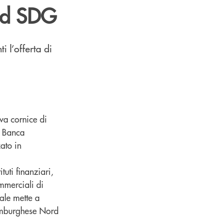
end SDG
i l’offerta di
iva cornice di
e Banca
ato in
uti finanziari,
ommerciali di
ale mette a
emburghese Nord