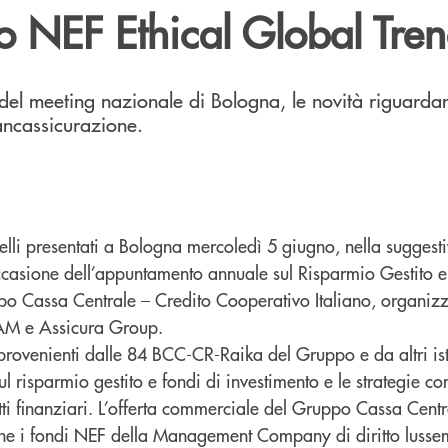
co NEF Ethical Global Tr
del meeting nazionale di Bologna, le novità riguardant
ancassicurazione.
quelli presentati a Bologna mercoledì 5 giugno, nella suggest
ccasione dell’appuntamento annuale sul Risparmio Gestito 
o Cassa Centrale – Credito Cooperativo Italiano, organizz
AM e Assicura Group.
provenienti dalle 84 BCC-CR-Raika del Gruppo e da altri istit
ul risparmio gestito e fondi di investimento e le strategie c
ti finanziari. L’offerta commerciale del Gruppo Cassa Centr
che i fondi NEF della Management Company di diritto luss