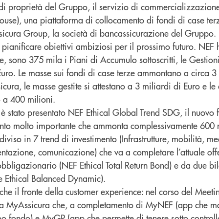
i proprietà del Gruppo, il servizio di commercializzazione
 house), una piattaforma di collocamento di fondi di case terz
icura Group, la società di bancassicurazione del Gruppo. 
 pianificare obiettivi ambiziosi per il prossimo futuro. NEF 
e, sono 375 mila i Piani di Accumulo sottoscritti, le Gestion
 Euro. Le masse sui fondi di case terze ammontano a circa 3 
cura, le masse gestite si attestano a 3 miliardi di Euro e le
 a 400 milioni.
o è stato presentato NEF Ethical Global Trend SDG, il nuovo
to molto importante che ammonta complessivamente 600 mi
diviso in 7 trend di investimento (Infrastrutture, mobilità, me
entazione, comunicazione) che va a completare l’attuale offe
bligazionario (NEF Ethical Total Return Bond) e da due bila
e Ethical Balanced Dynamic).
he il fronte della customer experience: nel corso del Meetin
rma MyAssicura che, a completamento di MyNEF (app che mo
mo fondo) e MyGP (app che permette di tenere sotto controll