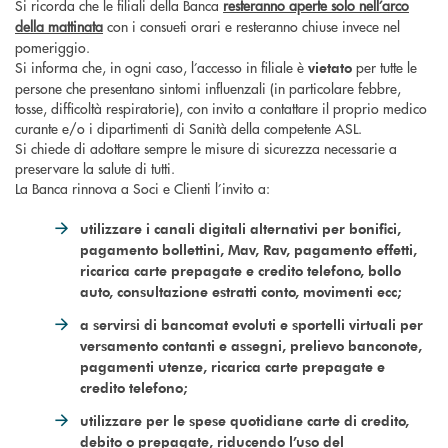
Si ricorda che le filiali della Banca
resteranno aperte solo nell’arco
della mattinata
con i consueti orari e resteranno chiuse invece nel
pomeriggio.
Si informa che, in ogni caso, l’accesso in filiale è
per tutte le
vietato
persone che presentano sintomi influenzali (in particolare febbre,
tosse, difficoltà respiratorie), con invito a contattare il proprio medico
curante e/o i dipartimenti di Sanità della competente ASL.
Si chiede di adottare sempre le misure di sicurezza necessarie a
preservare la salute di tutti.
La Banca rinnova a Soci e Clienti l’invito a:
utilizzare i canali digitali alternativi per bonifici,
pagamento bollettini, Mav, Rav, pagamento effetti,
ricarica carte prepagate e credito telefono, bollo
auto, consultazione estratti conto, movimenti ecc;
a servirsi di bancomat evoluti e sportelli virtuali per
versamento contanti e assegni, prelievo banconote,
pagamenti utenze, ricarica carte prepagate e
credito telefono;
utilizzare per le spese quotidiane carte di credito,
debito o prepagate, riducendo l’uso del