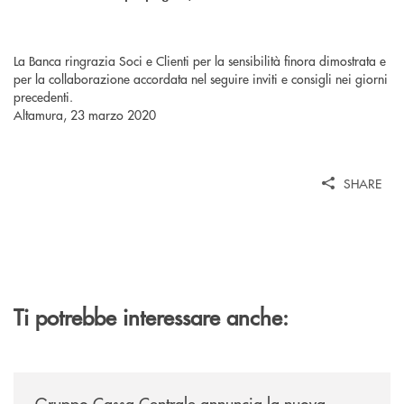
La Banca ringrazia Soci e Clienti per la sensibilità finora dimostrata e
per la collaborazione accordata nel seguire inviti e consigli nei giorni
precedenti.
Altamura, 23 marzo 2020
SHARE
Ti potrebbe interessare anche:
/news/gruppo-cassa-centrale-annuncia-la-nuova-campagna-di-comunicaz
Gruppo Cassa Centrale annuncia la nuova