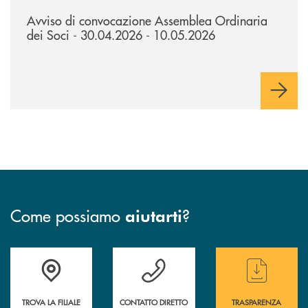
/news/avviso-di-convocazione-assemblea-ordinaria-dei-soci-300420
Avviso di convocazione Assemblea Ordinaria
dei Soci - 30.04.2026 - 10.05.2026
Come possiamo
?
aiutarti
Accedi all' elenco completo delle filiali
Hai bisogno di assistenza immediata ? Contatt
Hai bisogno di alcun
TROVA LA FILIALE
CONTATTO DIRETTO
TRASPARENZA