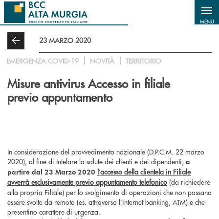
Salta al contenuto principale
MENU
23 MARZO 2020
EMERGENZA COVID-19
NOVITÀ
TERRITORIO
Misure antivirus Accesso in filiale
previo appuntamento
In considerazione del provvedimento nazionale (D.P.C.M. 22 marzo
2020), al fine di tutelare la salute dei clienti e dei dipendenti,
a
l’accesso della clientela in Filiale
partire dal 23 Marzo 2020
avverrà esclusivamente previo appuntamento telefonico
(da richiedere
alla propria Filiale) per lo svolgimento di operazioni che non possano
essere svolte da remoto (es. attraverso l’internet banking, ATM) e che
presentino carattere di urgenza.