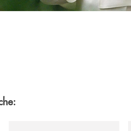
che:
campagna-di-comunicazione-nazionale-oggi-si-dice-esg-pe
/news/comunicato-stampa-l-assemblea-dei-soci-della-b
/