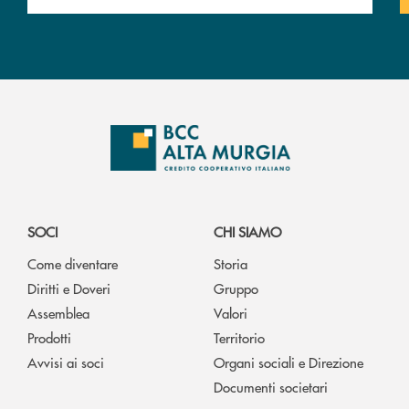
SOCI
CHI SIAMO
Come diventare
Storia
Diritti e Doveri
Gruppo
Assemblea
Valori
Prodotti
Territorio
Avvisi ai soci
Organi sociali e Direzione
Documenti societari