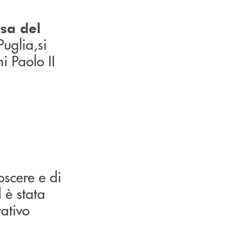
sa del
uglia,si
i Paolo II
oscere e di
 è stata
ativo