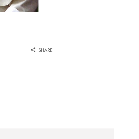
SHARE
r-noi-e-fare-la-cosa-giusta-da-sempre/
cc-dellalta-murgia-approva-il-bilancio-2025/
news/avviso-di-convocazione-assemblea-ordinaria-dei-