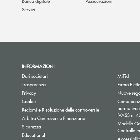
Banca digitale
Assicurazioni
Servizi
INFORMAZIONI
Dati societari
MiFid
Trasparenza
Firma Elet
Privacy
Nuove regol
Cookie
Comunicazio
normativa v
Reclami e Risoluzione delle controversie
IVASS n. 
Apre una nuova finestra
Arbitro Controversie Finanziarie
Modello Or
Sicurezza
Controllo 
Educational
Accessibili