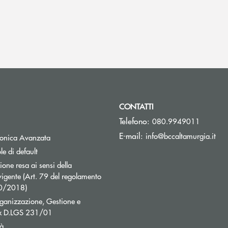
CONTATTI
Telefono:
080.9949011
(si
E-mail:
info@bccaltamurgia.it
Apre una nuova finestra
tronica Avanzata
e di default
ne resa ai sensi della
igente (Art. 79 del regolamento
40/2018)
ganizzazione, Gestione e
ex D.LGS 231/01
tà