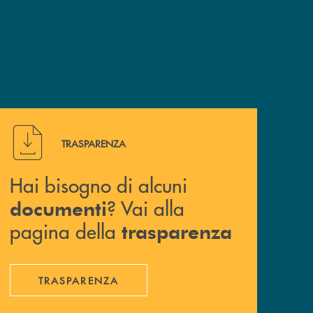
Hai bisogno di alcuni documenti ? Vai alla pagina della 
TRASPARENZA
Hai bisogno di alcuni
? Vai alla
documenti
pagina della
trasparenza
TRASPARENZA