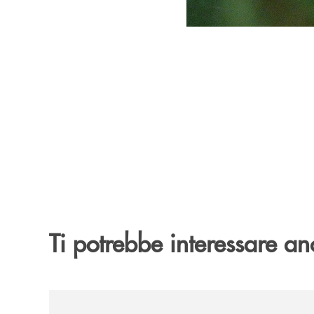
Ti potrebbe interessare an
/news/gruppo-cassa-centrale-annuncia-la-nuova-