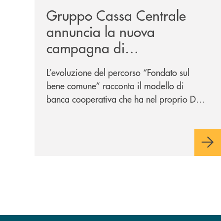
Gruppo Cassa Centrale
annuncia la nuova
campagna di
comunicazione
L’evoluzione del percorso “Fondato sul
nazionale: “
Oggi si dice
bene comune” racconta il modello di
ESG. Per noi è fare la cosa
banca cooperativa che ha nel proprio DNA
giusta. Da sempre
”
la vicinanza alle persone e ai territori.