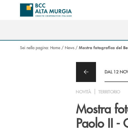
Salta al contenuto principale
Sei nella pagina:
Home
/
News
/
Mostra fotografica del Be
DAL 12 NOV
NOVITÀ
TERRITORIO
Mostra fo
Paolo II -