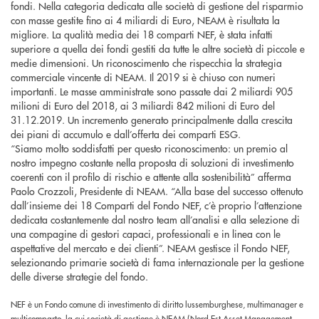
fondi. Nella categoria dedicata alle società di gestione del risparmio
con masse gestite fino ai 4 miliardi di Euro, NEAM è risultata la
migliore. La qualità media dei 18 comparti NEF, è stata infatti
superiore a quella dei fondi gestiti da tutte le altre società di piccole e
medie dimensioni. Un riconoscimento che rispecchia la strategia
commerciale vincente di NEAM. Il 2019 si è chiuso con numeri
importanti. Le masse amministrate sono passate dai 2 miliardi 905
milioni di Euro del 2018, ai 3 miliardi 842 milioni di Euro del
31.12.2019. Un incremento generato principalmente dalla crescita
dei piani di accumulo e dall’offerta dei comparti ESG.
“Siamo molto soddisfatti per questo riconoscimento: un premio al
nostro impegno costante nella proposta di soluzioni di investimento
coerenti con il profilo di rischio e attente alla sostenibilità” afferma
Paolo Crozzoli, Presidente di NEAM. “Alla base del successo ottenuto
dall’insieme dei 18 Comparti del Fondo NEF, c’è proprio l’attenzione
dedicata costantemente dal nostro team all’analisi e alla selezione di
una compagine di gestori capaci, professionali e in linea con le
aspettative del mercato e dei clienti”. NEAM gestisce il Fondo NEF,
selezionando primarie società di fama internazionale per la gestione
delle diverse strategie del fondo.
NEF è un Fondo comune di investimento di diritto lussemburghese, multimanager e
multicomparto, la cui società di gestione è NEAM (Nord Est Asset Management