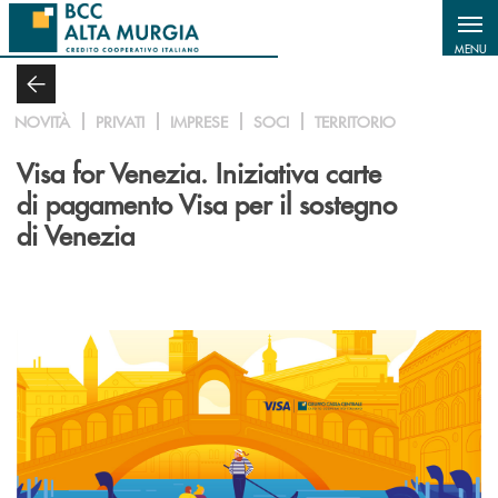
Salta al contenuto principale
MENU
NOVITÀ
PRIVATI
IMPRESE
SOCI
TERRITORIO
Visa for Venezia. Iniziativa carte
di pagamento Visa per il sostegno
di Venezia