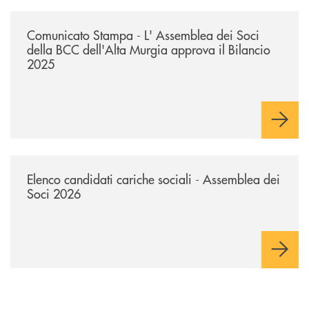
/news/comunicato-stampa-l-assemblea-dei-soci-della-bcc-dellalta-murg
Comunicato Stampa - L' Assemblea dei Soci
della BCC dell'Alta Murgia approva il Bilancio
2025
/news/avviso-ai-soci-elenco-candidati-cariche-sociali-2026/
Elenco candidati cariche sociali - Assemblea dei
Soci 2026