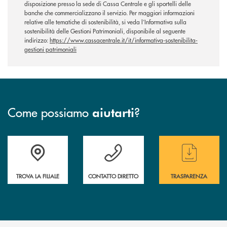
disposizione presso la sede di Cassa Centrale e gli sportelli delle
banche che commercializzano il servizio. Per maggiori informazioni
relative alle tematiche di sostenibilità, si veda l’Informativa sulla
sostenibilità delle Gestioni Patrimoniali, disponibile al seguente
indirizzo:
https://www.cassacentrale.it/it/informativa-sostenibilita-
gestioni patrimoniali
Come possiamo
?
aiutarti
Accedi all' elenco completo delle filiali
Hai bisogno di assistenza immediata ? Contatt
Hai bisogno di alcun
TROVA LA FILIALE
CONTATTO DIRETTO
TRASPARENZA