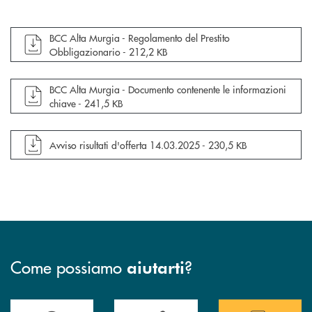
apre documento in una nuova finestra
BCC Alta Murgia - Regolamento del Prestito
Obbligazionario -
212,2 KB
apre documento in una nuova finestra
BCC Alta Murgia - Documento contenente le informazioni
chiave -
241,5 KB
apre documento in una nuova finestra
Avviso risultati d'offerta 14.03.2025 -
230,5 KB
Come possiamo
?
aiutarti
Accedi all' elenco completo delle filiali
Hai bisogno di assistenza immediata ? Contatt
Hai bisogno di alcun