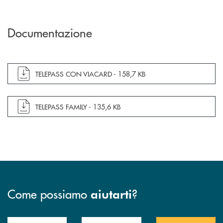
Documentazione
apre documento in una nuova finestra
TELEPASS CON VIACARD -
158,7 KB
apre documento in una nuova finestra
TELEPASS FAMILY -
135,6 KB
Come possiamo
?
aiutarti