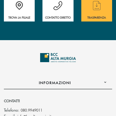
Accedi all' elenco completo delle filiali
Hai bisogno di assistenza immediata ? Contatt
Hai bisogno di alcun
TROVA LA FILIALE
CONTATTO DIRETTO
TRASPARENZA
INFORMAZIONI
CONTATTI
Telefono:
080.9949011
(si apre l’app di posta elettronica)