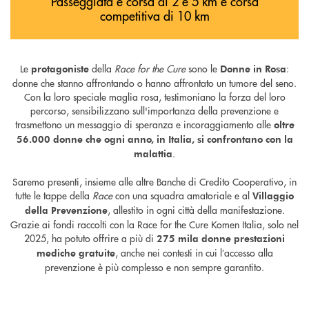
Passeggiata e corsa di 2 e 5 km e corsa
competitiva di 10 km
Le
della
Race for the Cure
sono le
:
protagoniste
Donne in Rosa
donne che stanno affrontando o hanno affrontato un tumore del seno.
Con la loro speciale maglia rosa, testimoniano la forza del loro
percorso, sensibilizzano sull'importanza della prevenzione e
trasmettono un messaggio di speranza e incoraggiamento alle
oltre
56.000 donne che ogni anno, in Italia, si confrontano con la
.
malattia
Saremo presenti, insieme alle altre Banche di Credito Cooperativo, in
tutte le tappe della
Race
con una squadra amatoriale e al
Villaggio
, allestito in ogni città della manifestazione.
della Prevenzione
Grazie ai fondi raccolti con la Race for the Cure Komen Italia, solo nel
2025, ha potuto offrire a più di
275 mila donne prestazioni
, anche nei contesti in cui l’accesso alla
mediche gratuite
prevenzione è più complesso e non sempre garantito.