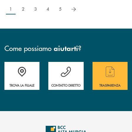
successivo
1
2
3
4
5
Come possiamo
?
aiutarti
Accedi all' elenco completo delle filiali
Hai bisogno di assistenza immediata ? Contatt
Hai bisogno di alcun
TROVA LA FILIALE
CONTATTO DIRETTO
TRASPARENZA